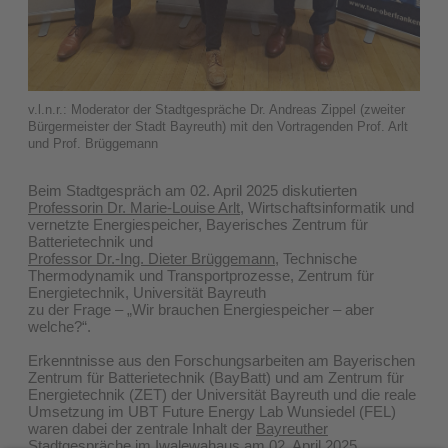
v.l.n.r.: Moderator der Stadtgespräche Dr. Andreas Zippel (zweiter
Bürgermeister der Stadt Bayreuth) mit den Vortragenden Prof. Arlt
und Prof. Brüggemann
Beim Stadtgespräch am 02. April 2025 diskutierten
Professorin Dr. Marie-Louise Arlt
, Wirtschaftsinformatik und
vernetzte Energiespeicher, Bayerisches Zentrum für
Batterietechnik und
Professor Dr.-Ing. Dieter Brüggemann
, Technische
Thermodynamik und Transportprozesse, Zentrum für
Energietechnik, Universität Bayreuth
zu der Frage – „Wir brauchen Energiespeicher – aber
welche?“.
Erkenntnisse aus den Forschungsarbeiten am Bayerischen
Zentrum für Batterietechnik (BayBatt) und am Zentrum für
Energietechnik (ZET) der Universität Bayreuth und die reale
Umsetzung im UBT Future Energy Lab Wunsiedel (FEL)
waren dabei der zentrale Inhalt der
Bayreuther
Stadtgespräche
im Iwalewahaus am 02. April 2025.