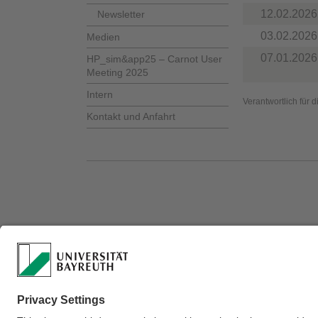
12.02.2026
Newsletter
03.02.2026
Medien
07.01.2026
HP_sim&app25 – Carnot User
Meeting 2025
Intern
Verantwortlich für 
Kontakt und Anfahrt