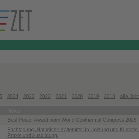
5
2024
2023
2022
2021
2020
2019
2018
alle Jah
News
Best Poster Award beim World Geothermal Congress 2026
Fachtagung „Natürliche Kältemittel in Heizung und Klimatisie
Praxis und Ausbildung.