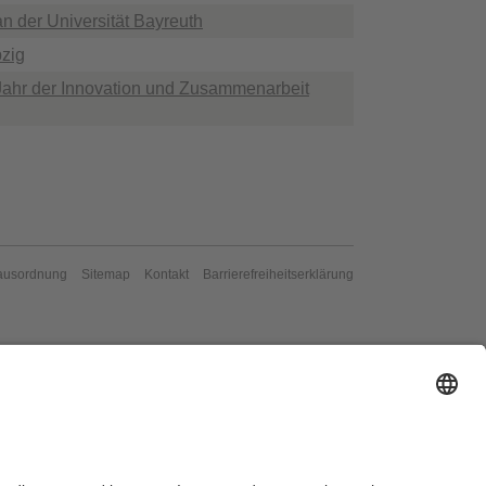
n der Universität Bayreuth
pzig
Jahr der Innovation und Zusammenarbeit
ausordnung
Sitemap
Kontakt
Barrierefreiheitserklärung