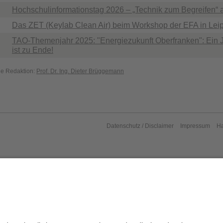
Hochschulinformationstag 2026 – „Technik zum Begreifen“ a
Das ZET (Keylab Clean Air) beim Workshop der EFA in Lei
TAO-Themenjahr 2025: "Energiezukunft Oberfranken": Ein 
ist zu Ende!
die Redaktion:
Prof. Dr. Ing. Dieter Brüggemann
Datenschutz / Disclaimer
Impressum
H