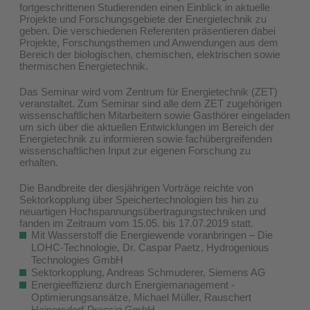
fortgeschrittenen Studierenden einen Einblick in aktuelle
Projekte und Forschungsgebiete der Energietechnik zu
geben. Die verschiedenen Referenten präsentieren dabei
Projekte, Forschungsthemen und Anwendungen aus dem
Bereich der biologischen, chemischen, elektrischen sowie
thermischen Energietechnik.
Das Seminar wird vom Zentrum für Energietechnik (ZET)
veranstaltet. Zum Seminar sind alle dem ZET zugehörigen
wissenschaftlichen Mitarbeitern sowie Gasthörer eingeladen
um sich über die aktuellen Entwicklungen im Bereich der
Energietechnik zu informieren sowie fachübergreifenden
wissenschaftlichen Input zur eigenen Forschung zu
erhalten.
Die Bandbreite der diesjährigen Vorträge reichte von
Sektorkopplung über Speichertechnologien bis hin zu
neuartigen Hochspannungsübertragungstechniken und
fanden im Zeitraum vom 15.05. bis 17.07.2019 statt.
Mit Wasserstoff die Energiewende voranbringen ‒ Die
LOHC-Technologie, Dr. Caspar Paetz, Hydrogenious
Technologies GmbH
Sektorkopplung, Andreas Schmuderer, Siemens AG
Energieeffizienz durch Energiemanagement -
Optimierungsansätze, Michael Müller, Rauschert
Heinersdorf-Pressig GmbH