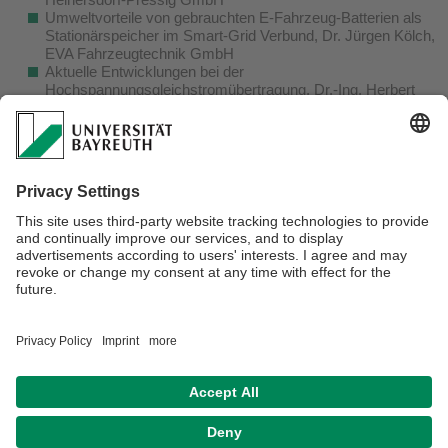
Umweltvorteile von gebrauchten E-Fahrzeug-Batterien als
Stationärspeicher im Smart-Grid Verbund, Dr. Jürgen Kölch,
EVA Fahrzeugtechnik GmbH
Aktuelle Entwicklungen bei der
Hochspannungsgleichstromübertragung, Dr.-Ing. Herbert
Gambach, Siemens AG
Energiemonitor und lokale Strommärkte, Katrin Gugel,
Bayernwerk AG
Speichertechnologien für die Energiesysteme der Zukunft,
Prof. Dr. Maximilian Fleischer, Siemens AG
Kinetische Energy Harvesting Systeme – Technologien und
Anwendungen, Dr. Daniel Hoffmann, Hahn-Schickard-
Gesellschaft für angewandte Forschung e.V.
Das ZET bedankt sich bei allen Vortragenden und freut sich
auf die kommenden Seminarreihen mit ebenso informativen
und spannenden Vorträgen.
Datenschutz / Disclaimer
Impressum
Hausordnung
Sitemap