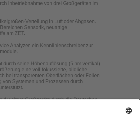
rch Inbetriebnahme von drei Großgeräten im
tikelgrößen-Verteilung in Luft oder Abgasen.
 Bereichen Sensorik, neuartige
ffe am ZET.
ce Analyzer, ein Kennlinienschreiber zur
–module.
t durch seine Höhenauflösung (5 nm vertikal)
ößerung eine voll-fokussierte, bildliche
uch bei transparenten Oberflächen oder Folien
ng von Systemen und Prozessen durch
nterstützt.
 4 weitere Großgeräte durch die Deutschen
geräte beträgt ca. 2,5 Mio€. Derzeit läuft
 diese in Betrieb genommen werden.
ausordnung
Sitemap
Kontakt
Barrierefreiheitserklärung