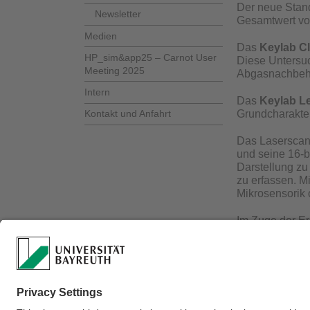
Der neue Stand
Newsletter
Gesamtwert von
Medien
Das
Keylab Cl
HP_sim&app25 – Carnot User
Diese Untersuc
Meeting 2025
Abgasnachbeha
Intern
Das
Keylab Le
Kontakt und Anfahrt
Grundcharakter
Das Laserscan
und seine 16-bi
Darstellung zu
zu erfassen. 
Mikrosensorik 
Im Zuge der E
Forschungsgeme
die Beschaffun