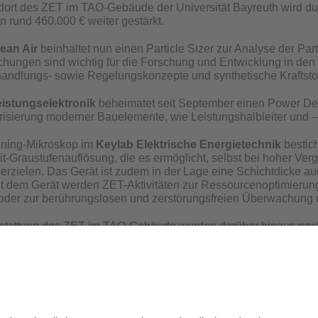
ort des ZET im TAO-Gebäude der Universität Bayreuth wird du
 rund 460.000 € weiter gestärkt.
ean Air
beinhaltet nun einen Particle Sizer zur Analyse der Par
hungen sind wichtig für die Forschung und Entwicklung in den
ndlungs- sowie Regelungskonzepte und synthetische Kraftsto
istungselektronik
beheimatet seit September einen Power Devi
isierung moderner Bauelemente, wie Leistungshalbleiter und 
ning-Mikroskop im
Keylab Elektrische Energietechnik
bestich
t-Graustufenauflösung, die es ermöglicht, selbst bei hoher Vergr
 erzielen. Das Gerät ist zudem in der Lage eine Schichtdicke a
Mit dem Gerät werden ZET-Aktivitäten zur Ressourcenoptimieru
oder zur berührungslosen und zerstörungsfreien Überwachung u
rstattung des ZET im TAO-Gebäude wurden darüber hinaus noch
inschaft (DFG) genehmigt. Das Investitionsvolumen aller 7 Groß
g der weiteren ZET-Großgeräte. Wir informieren wieder, wenn
Datenschutz / Disclaimer
Impressum
H