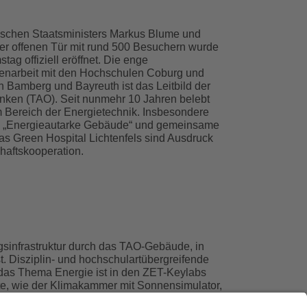
schen Staatsministers Markus Blume und
r offenen Tür mit rund 500 Besuchern wurde
 offiziell eröffnet. Die enge
enarbeit mit den Hochschulen Coburg und
n Bamberg und Bayreuth ist das Leitbild der
anken (TAO). Seit nunmehr 10 Jahren belebt
 Bereich der Energietechnik. Insbesondere
g „Energieautarke Gebäude“ und gemeinsame
s Green Hospital Lichtenfels sind Ausdruck
haftskooperation.
gsinfrastruktur durch das TAO-Gebäude, in
. Disziplin- und hochschulartübergreifende
das Thema Energie ist in den ZET-Keylabs
te, wie der Klimakammer mit Sonnensimulator,
r dem Laserscanning-Mikroskop möglich. So