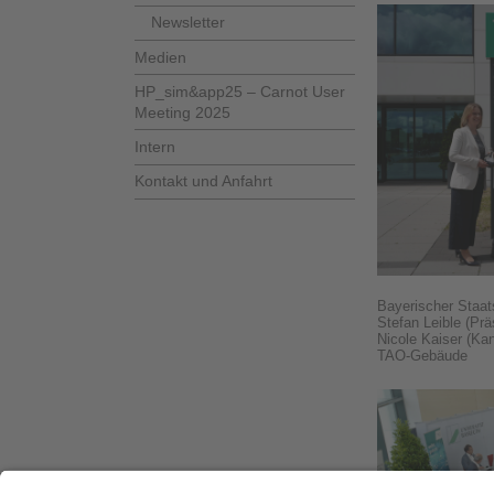
Newsletter
Medien
HP_sim&app25 – Carnot User
Meeting 2025
Intern
Kontakt und Anfahrt
Bayerischer Staat
Stefan Leible (Prä
Nicole Kaiser (Kan
TAO-Gebäude