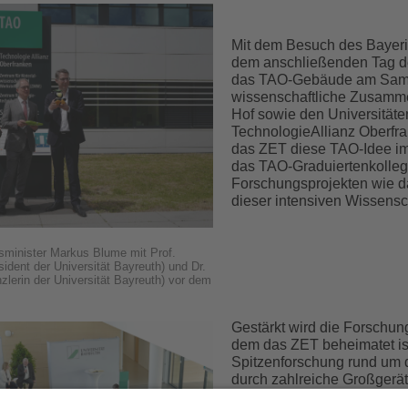
Mit dem Besuch des Bayeri
dem anschließenden Tag de
das TAO-Gebäude am Samstag
wissenschaftliche Zusamm
Hof sowie den Universitäte
TechnologieAllianz Oberfr
das ZET diese TAO-Idee im
das TAO-Graduiertenkolle
Forschungsprojekten wie da
dieser intensiven Wissensc
sminister Markus Blume mit Prof.
sident der Universität Bayreuth) und Dr.
zlerin der Universität Bayreuth) vor dem
Gestärkt wird die Forschun
dem das ZET beheimatet ist
Spitzenforschung rund um 
durch zahlreiche Großgerä
dem 3D-Metal-Drucker ode