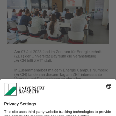
Am 07.Juli 2023 fand im Zentrum für Energietechnik
(ZET) der Universität Bayreuth die Veranstaltung
„EnCN trifft ZET“ statt.
In Zusammenarbeit mit dem Energie Campus Nürnberg
(EnCN) fanden an diesem Tag am ZET interessante
Vorträge und Diskussionen zu aktuellen
energietechnischen Themen statt. In vier
Vortragsblöcken gaben die Vortragenden des EnCN und
des ZET jeweils Einblicke in Ihre Forschungsarbeit zu
den Themen Hochtemperatur-/Reversible
Wärmepumpe, Leistungselektronik, Smarte und
fluiddurchströmte Fenster, sowie zum Thema
Wasserstoff.