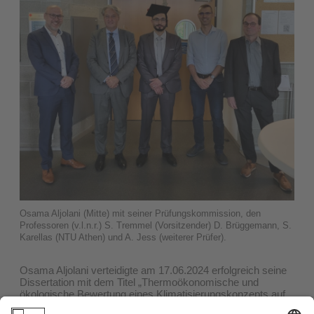
Osama Aljolani (Mitte) mit seiner Prüfungskommission, den
Professoren (v.l.n.r.) S. Tremmel (Vorsitzender) D. Brüggemann, S.
Karellas (NTU Athen) und A. Jess (weiterer Prüfer).
Osama Aljolani verteidigte am 17.06.2024 erfolgreich seine
Dissertation mit dem Titel „Thermoökonomische und
ökologische Bewertung eines Klimatisierungskonzepts auf
Basis des Arbeitsmediums CO
“ an der Fakultät für
2