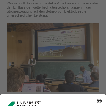
Wasserstoff. Für die vorgestellte Arbeit untersuchte er dabei
den Einfluss der wetterbedingten Schwankungen in der
Stromerzeugung auf den Betrieb von Elektrolyseuren
unterschiedlicher Leistung.
Clemens Berger, M.Sc. (ZET) präsentierte in einem Vortrag
aktuelle Ergebnisse seiner experimentellen Arbeit zum